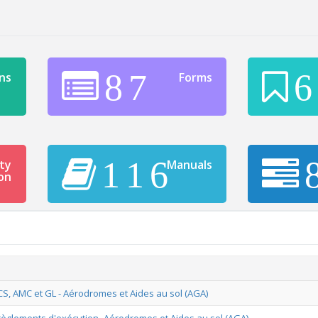
87
6
ns
Forms
116
ty
Manuals
on
CS, AMC et GL - Aérodromes et Aides au sol (AGA)