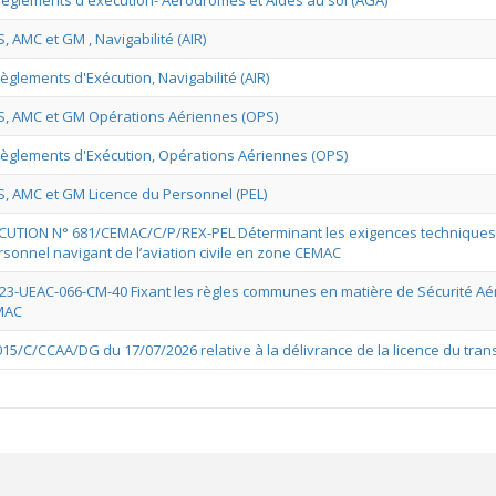
règlements d'exécution- Aérodromes et Aides au sol (AGA)
 AMC et GM , Navigabilité (AIR)
glements d'Exécution, Navigabilité (AIR)
S, AMC et GM Opérations Aériennes (OPS)
èglements d'Exécution, Opérations Aériennes (OPS)
, AMC et GM Licence du Personnel (PEL)
UTION N° 681/CEMAC/C/P/REX-PEL Déterminant les exigences techniques e
rsonnel navigant de l’aviation civile en zone CEMAC
-UEAC-066-CM-40 Fixant les règles communes en matière de Sécurité Aér
EMAC
015/C/CCAA/DG du 17/07/2026 relative à la délivrance de la licence du tra