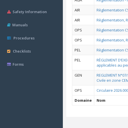
AGA
Règlementation - 
AIR
Règlementation CS,
Safety Information
AIR
Règlementation, Rè
Manuals
OPS
Règlementation C
Procedures
OPS
Règlementation, R
PEL
Règlementation CS
Checklists
PEL
RÈGLEMENT D’EXEC
Forms
applicables au pe
GEN
REGLEMENT N°07/23
Civile en zone C
OPS
Circulaire 2026.00
Domaine
Nom