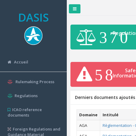
DASIS
370
Regulatio
Accueil
58
Safe
Informati
Rulemaking Process
Regulations
Derniers documents ajoutés
ICAO reference
Domaine
Intitulé
documents
AGA
Règlementation - 
Foreign Regulations and
Guidance Material